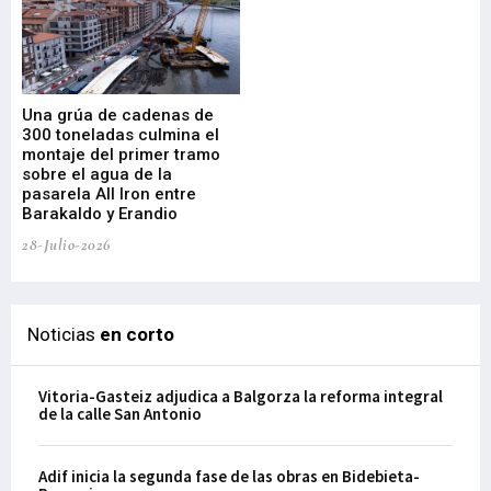
Una grúa de cadenas de
La
300 toneladas culmina el
Ba
montaje del primer tramo
res
sobre el agua de la
em
pasarela All Iron entre
21-
Barakaldo y Erandio
28-Julio-2026
Noticias
en corto
Vitoria-Gasteiz adjudica a Balgorza la reforma integral
de la calle San Antonio
Adif inicia la segunda fase de las obras en Bidebieta-