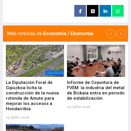
Más noticias de
Economía / Ekonomia
La Diputación Foral de
Informe de Coyuntura de
Ar
ral
Gipuzkoa licita la
FVEM: la industria del metal
ur
construcción de la nueva
de Bizkaia entra en periodo
co
rotonda de Amute para
de estabilización
edi
mejorar los accesos a
pa
29-Julio-2026
Hondarribia
Cy
29-Julio-2026
23-