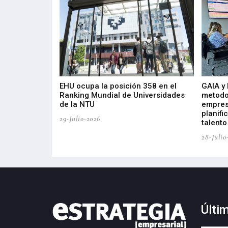
de 400 proyectos
EHU ocupa la posición 358 en el
GAIA y
sus diez años de
Ranking Mundial de Universidades
metodo
de la NTU
empres
planifi
29-Julio-2026
talento
28-Julio
Últi