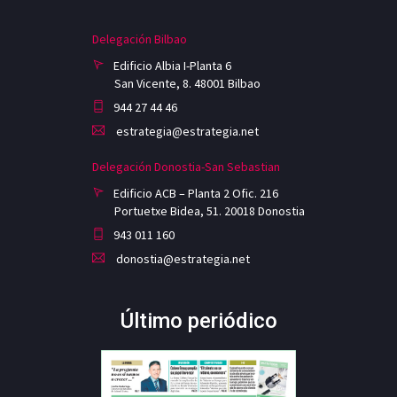
Delegación Bilbao
Edificio Albia I-Planta 6
San Vicente, 8. 48001 Bilbao
944 27 44 46
estrategia@estrategia.net
Delegación Donostia-San Sebastian
Edificio ACB – Planta 2 Ofic. 216
Portuetxe Bidea, 51. 20018 Donostia
943 011 160
donostia@estrategia.net
Último periódico