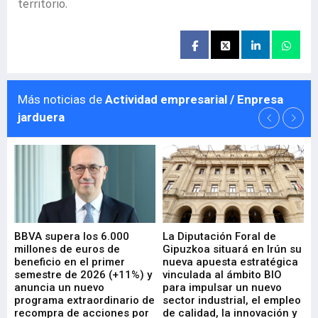
territorio.
Más noticias de
Actividad empresarial / Enpresa
jarduera
e
BBVA supera los 6.000
La Diputación Foral de
En
millones de euros de
Gipuzkoa situará en Irún su
em
beneficio en el primer
nueva apuesta estratégica
de
ad
semestre de 2026 (+11%) y
vinculada al ámbito BIO
En
anuncia un nuevo
para impulsar un nuevo
En
programa extraordinario de
sector industrial, el empleo
29-
recompra de acciones por
de calidad, la innovación y