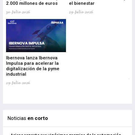
2.000 millones de euros
el bienestar
30-Julio-2026
29-Julio-2026
Mi
nu
di
Ibernova lanza Ibernova
ma
Impulsa para acelerar la
in
digitalización de la pyme
mi
industrial
de
te
29-Julio-2026
el
29-
Noticias
en corto