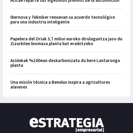
Acicae reparte sus vigésimos premios de la automoción
Ibernova y Tekniker renuevan su acuerdo tecnológico
para una industria inteligente
Papelera del Oriak 3,7 milioi euroko dirulaguntza jaso du
Zizurkilen biomasa planta bat eraikitzeko
Acidekak %100ean deskarbonizatu du bere Lantarongo
planta
Una misión técnica a Benelux inspira a agricultores
alaveses