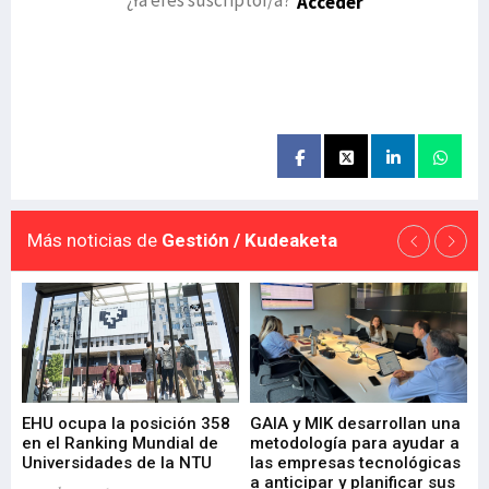
Acceder
Más noticias de
Gestión / Kudeaketa
EHU ocupa la posición 358
GAIA y MIK desarrollan una
De
en el Ranking Mundial de
metodología para ayudar a
Fu
a
Universidades de la NTU
las empresas tecnológicas
nu
a anticipar y planificar sus
ac