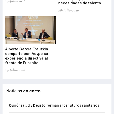
29-Julio-2026
necesidades de talento
cr
de
28-Julio-2026
22-
Alberto García Erauzkin
comparte con Adype su
BI
experiencia directiva al
pr
frente de Euskaltel
en
23-Julio-2026
21-
Noticias
en corto
Quirónsalud y Deusto forman a los futuros sanitarios