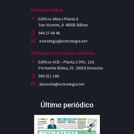
Delegación Bilbao
Edificio Albia I-Planta 6
San Vicente, 8. 48001 Bilbao
944 27 44 46
estrategia@estrategia.net
Delegación Donostia-San Sebastian
Edificio ACB – Planta 2 Ofic. 216
Portuetxe Bidea, 51. 20018 Donostia
943 011 160
donostia@estrategia.net
Último periódico