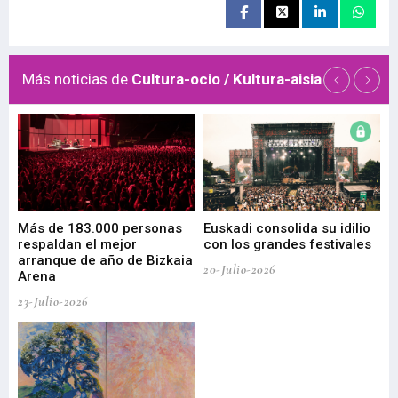
Más noticias de
Cultura-ocio / Kultura-aisia
 de
Más de 183.000 personas
Euskadi consolida su idilio
Te
respaldan el mejor
con los grandes festivales
co
arranque de año de Bizkaia
de
20-Julio-2026
Arena
20-
23-Julio-2026