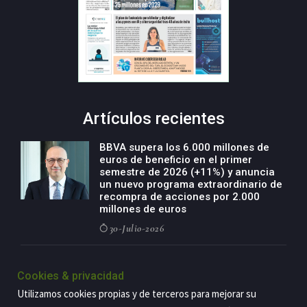
Artículos recientes
BBVA supera los 6.000 millones de
euros de beneficio en el primer
semestre de 2026 (+11%) y anuncia
un nuevo programa extraordinario de
recompra de acciones por 2.000
millones de euros
30-Julio-2026
BBVA acelera el crecimiento de su
negocio agro con un modelo global
Cookies & privacidad
de especialización presente en siete
Utilizamos cookies propias y de terceros para mejorar su
países