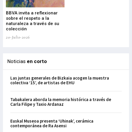
Gu
BBVA invita a reflexionar
mu
sobre el respeto a la
an
naturaleza a través de su
03-
colección
20-Julio-2026
Noticias
en corto
Las juntas generales de Bizkaia acogen la muestra
colectiva ‘15’, de artistas de EHU
Tabakalera aborda la memoria histórica a través de
Carla Filipe y Taxio Ardanaz
Euskal Museoa presenta ‘Uhinak’, cerámica
contemporánea de Ra Asensi