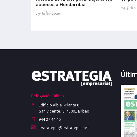
accesos a Hondarribia
29-Julio
29-Julio-2026
Últi
Delegación Bilbao
Edificio Albia I-Planta 6
San Vicente, 8. 48001 Bilbao
944 27 44 46
estrategia@estrategia.net