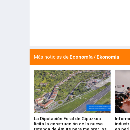
Más noticias de
Economía / Ekonomia
del Barómetro
La Diputación Foral de Gipuzkoa
Inform
a del tejido
licita la construcción de la nueva
industr
aia
rotonda de Amute para mejorar los
en peri