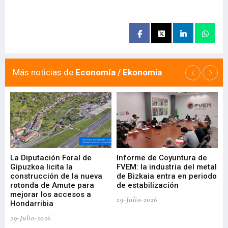
Más noticias de
Economía / Ekonomia
La Diputación Foral de
Informe de Coyuntura de
Ar
ral
Gipuzkoa licita la
FVEM: la industria del metal
ur
construcción de la nueva
de Bizkaia entra en periodo
co
rotonda de Amute para
de estabilización
edi
mejorar los accesos a
pa
29-Julio-2026
Hondarribia
Cy
29-Julio-2026
23-