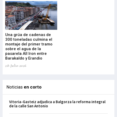
Una grúa de cadenas de
La
300 toneladas culmina el
Ba
montaje del primer tramo
res
sobre el agua de la
em
pasarela All Iron entre
21-
Barakaldo y Erandio
28-Julio-2026
Noticias
en corto
Vitoria-Gasteiz adjudica a Balgorza la reforma integral
de la calle San Antonio