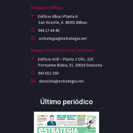
Delegación Bilbao
Edificio Albia I-Planta 6
San Vicente, 8. 48001 Bilbao
944 27 44 46
estrategia@estrategia.net
Delegación Donostia-San Sebastian
Edificio ACB – Planta 2 Ofic. 216
Portuetxe Bidea, 51. 20018 Donostia
943 011 160
donostia@estrategia.net
Último periódico