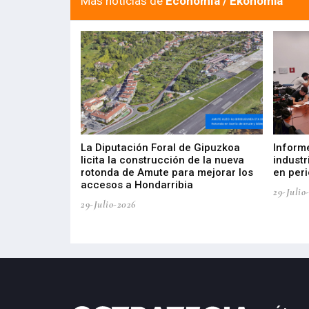
Más noticias de
Economía / Ekonomia
del Barómetro
La Diputación Foral de Gipuzkoa
Inform
a del tejido
licita la construcción de la nueva
industr
aia
rotonda de Amute para mejorar los
en peri
accesos a Hondarribia
29-Julio
29-Julio-2026