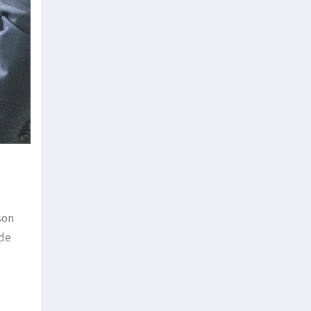
son
nde