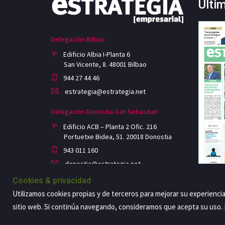
Últi
Delegación Bilbao
Edificio Albia I-Planta 6
San Vicente, 8. 48001 Bilbao
944 27 44 46
estrategia@estrategia.net
Delegación Donostia-San Sebastian
Edificio ACB – Planta 2 Ofic. 216
Portuetxe Bidea, 51. 20018 Donostia
943 011 160
donostia@estrategia.net
Cookies & privacidad
Utilizamos cookies propias y de terceros para mejorar su experienci
sitio web. Si continúa navegando, consideramos que acepta su uso
Copyright@2026 Estrategia Empresarial