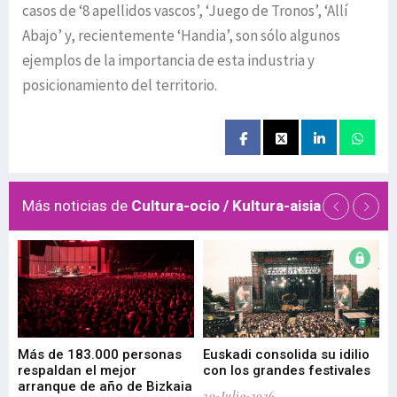
casos de ‘8 apellidos vascos’, ‘Juego de Tronos’, ‘Allí
Abajo’ y, recientemente ‘Handia’, son sólo algunos
ejemplos de la importancia de esta industria y
posicionamiento del territorio.
Más noticias de
Cultura-ocio / Kultura-aisia
 de
Más de 183.000 personas
Euskadi consolida su idilio
Te
respaldan el mejor
con los grandes festivales
co
arranque de año de Bizkaia
de
20-Julio-2026