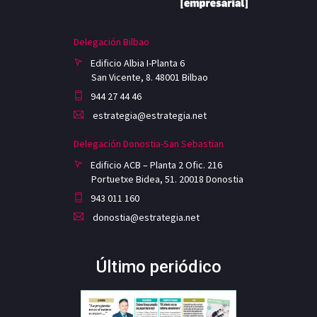
Delegación Bilbao
Edificio Albia I-Planta 6
San Vicente, 8. 48001 Bilbao
944 27 44 46
estrategia@estrategia.net
Delegación Donostia-San Sebastian
Edificio ACB – Planta 2 Ofic. 216
Portuetxe Bidea, 51. 20018 Donostia
943 011 160
donostia@estrategia.net
Último periódico