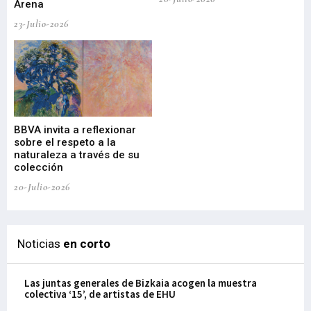
Arena
20-
23-Julio-2026
Gu
BBVA invita a reflexionar
mu
sobre el respeto a la
an
naturaleza a través de su
03-
colección
20-Julio-2026
Noticias
en corto
Las juntas generales de Bizkaia acogen la muestra
colectiva ‘15’, de artistas de EHU