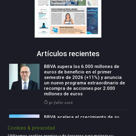
Artículos recientes
BBVA supera los 6.000 millones de
euros de beneficio en el primer
semestre de 2026 (+11%) y anuncia
un nuevo programa extraordinario de
recompra de acciones por 2.000
millones de euros
30-Julio-2026
BBVA acelera el crecimiento de su
negocio agro con un modelo global
Cookies & privacidad
de especialización presente en siete
países
Utilizamos cookies propias y de terceros para mejorar su