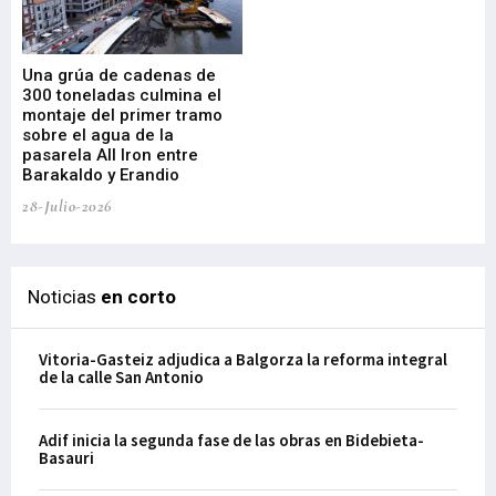
Una grúa de cadenas de
La
300 toneladas culmina el
Ba
montaje del primer tramo
res
sobre el agua de la
em
pasarela All Iron entre
21-
Barakaldo y Erandio
28-Julio-2026
Noticias
en corto
Vitoria-Gasteiz adjudica a Balgorza la reforma integral
de la calle San Antonio
Adif inicia la segunda fase de las obras en Bidebieta-
Basauri