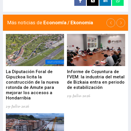
Más noticias de
Economía / Ekonomia
La Diputación Foral de
Informe de Coyuntura de
Ar
ral
Gipuzkoa licita la
FVEM: la industria del metal
ur
construcción de la nueva
de Bizkaia entra en periodo
co
rotonda de Amute para
de estabilización
edi
mejorar los accesos a
pa
29-Julio-2026
Hondarribia
Cy
29-Julio-2026
23-