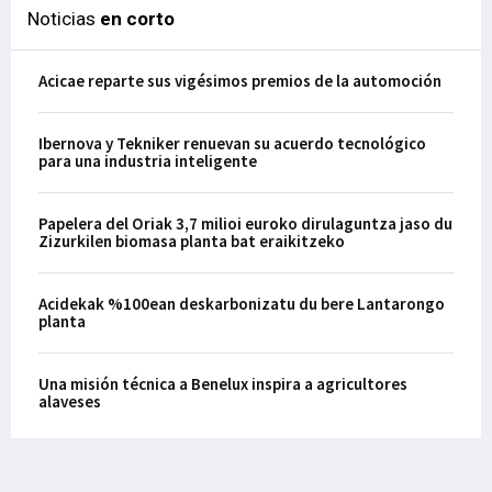
Noticias
en corto
Acicae reparte sus vigésimos premios de la automoción
Ibernova y Tekniker renuevan su acuerdo tecnológico
para una industria inteligente
Papelera del Oriak 3,7 milioi euroko dirulaguntza jaso du
Zizurkilen biomasa planta bat eraikitzeko
Acidekak %100ean deskarbonizatu du bere Lantarongo
planta
Una misión técnica a Benelux inspira a agricultores
alaveses