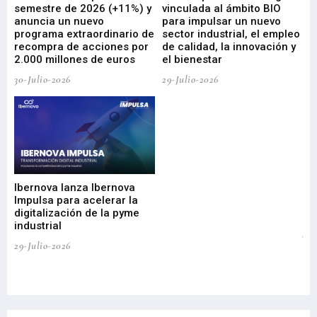
ad
semestre de 2026 (+11%) y
vinculada al ámbito BIO
En
anuncia un nuevo
para impulsar un nuevo
En
programa extraordinario de
sector industrial, el empleo
29-
recompra de acciones por
de calidad, la innovación y
2.000 millones de euros
el bienestar
30-Julio-2026
29-Julio-2026
Mi
nu
di
Ibernova lanza Ibernova
ma
Impulsa para acelerar la
in
digitalización de la pyme
mi
industrial
de
te
29-Julio-2026
el
29-