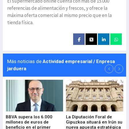
El supermercado online cuenta con más de 15.000
referencias de alimentación y frescos, y ofrece la
máxima oferta comercial al mismo precio que en la
tienda física.
Más noticias de
Actividad empresarial / Enpresa
jarduera
e
BBVA supera los 6.000
La Diputación Foral de
En
millones de euros de
Gipuzkoa situará en Irún su
em
beneficio en el primer
nueva apuesta estratégica
de