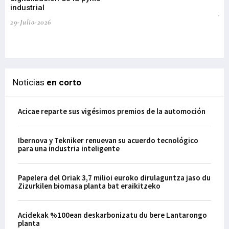
industrial
de
te
29-Julio-2026
el
29-
Noticias
en corto
Acicae reparte sus vigésimos premios de la automoción
Ibernova y Tekniker renuevan su acuerdo tecnológico
para una industria inteligente
Papelera del Oriak 3,7 milioi euroko dirulaguntza jaso du
Zizurkilen biomasa planta bat eraikitzeko
Acidekak %100ean deskarbonizatu du bere Lantarongo
planta