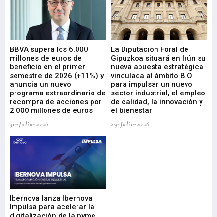
e
BBVA supera los 6.000
La Diputación Foral de
En
millones de euros de
Gipuzkoa situará en Irún su
em
beneficio en el primer
nueva apuesta estratégica
de
ad
semestre de 2026 (+11%) y
vinculada al ámbito BIO
En
anuncia un nuevo
para impulsar un nuevo
En
programa extraordinario de
sector industrial, el empleo
29-
recompra de acciones por
de calidad, la innovación y
2.000 millones de euros
el bienestar
30-Julio-2026
29-Julio-2026
Mi
nu
di
Ibernova lanza Ibernova
ma
Impulsa para acelerar la
in
digitalización de la pyme
mi