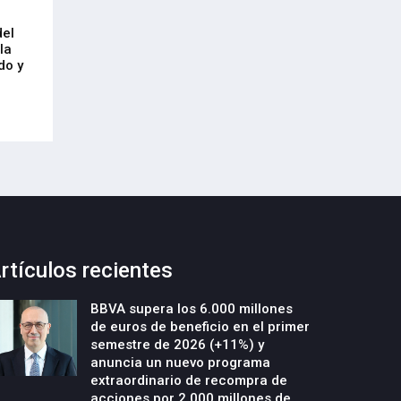
Arrancan las obras de urbanización
El CRL refleja el
del
y construcción de un nuevo edificio
mercado laboral 
la
industrial en la parcela Errotazar-
21-Julio-2026
do y
Cycobask de Irún
23-Julio-2026
rtículos recientes
BBVA supera los 6.000 millones
de euros de beneficio en el primer
semestre de 2026 (+11%) y
anuncia un nuevo programa
extraordinario de recompra de
acciones por 2.000 millones de