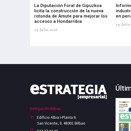
del Barómetro
La Diputación Foral de Gipuzkoa
Inform
a del tejido
licita la construcción de la nueva
industr
aia
rotonda de Amute para mejorar los
en peri
accesos a Hondarribia
29-Julio
29-Julio-2026
Últi
Delegación Bilbao
Edificio Albia I-Planta 6
San Vicente, 8. 48001 Bilbao