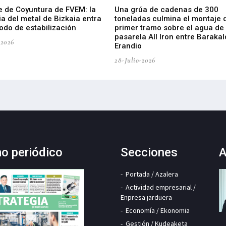
e de Coyuntura de FVEM: la
Una grúa de cadenas de 300
ia del metal de Bizkaia entra
toneladas culmina el montaje 
odo de estabilización
primer tramo sobre el agua de 
pasarela All Iron entre Barakal
-2026
Erandio
28-Julio-2026
mo periódico
Secciones
A
Portada / Azalera
Actividad empresarial /
Enpresa jarduera
Economía / Ekonomia
Gestión / Kudeaketa