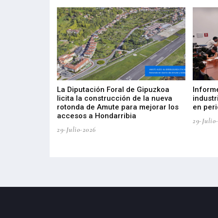
del Barómetro
La Diputación Foral de Gipuzkoa
Inform
a del tejido
licita la construcción de la nueva
industr
aia
rotonda de Amute para mejorar los
en peri
accesos a Hondarribia
29-Julio
29-Julio-2026