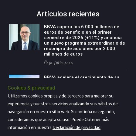
Artículos recientes
BBVA supera los 6.000 millones de
euros de beneficio en el primer
semestre de 2026 (+11%) y anuncia
un nuevo programa extraordinario de
recompra de acciones por 2.000
millones de euros
30-Julio-2026
BBVA acelera el crecimiento de su
negocio agro con un modelo global
Cookies & privacidad
de especialización presente en siete
países
Utilizamos cookies propias y de terceros para mejorar su
29-Julio-2026
experiencia y nuestros servicios analizando sus hábitos de
navegación en nuestro sitio web. Si continúa navegando,
consideramos que acepta su uso. Puede Obtener más
información en nuestra
Declaración de privacidad
.
Copyright@2026 Estrategia Empresarial