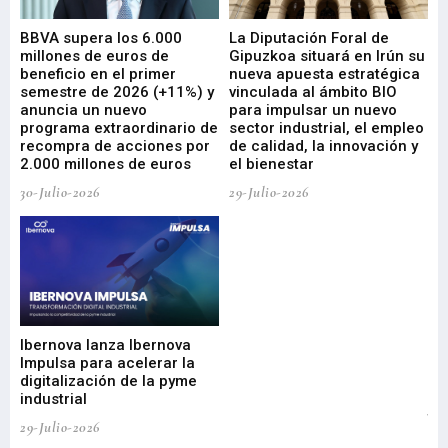
e
BBVA supera los 6.000
La Diputación Foral de
En
millones de euros de
Gipuzkoa situará en Irún su
em
beneficio en el primer
nueva apuesta estratégica
de
ad
semestre de 2026 (+11%) y
vinculada al ámbito BIO
En
anuncia un nuevo
para impulsar un nuevo
En
programa extraordinario de
sector industrial, el empleo
29-
recompra de acciones por
de calidad, la innovación y
2.000 millones de euros
el bienestar
30-Julio-2026
29-Julio-2026
Mi
nu
di
Ibernova lanza Ibernova
ma
Impulsa para acelerar la
in
digitalización de la pyme
mi
industrial
de
te
29-Julio-2026
el