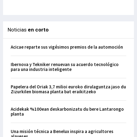
29-
Noticias
en corto
Acicae reparte sus vigésimos premios de la automoción
Ibernova y Tekniker renuevan su acuerdo tecnológico
para una industria inteligente
Papelera del Oriak 3,7 milioi euroko dirulaguntza jaso du
Zizurkilen biomasa planta bat eraikitzeko
Acidekak %100ean deskarbonizatu du bere Lantarongo
planta
Una misión técnica a Benelux inspira a agricultores
alaveses