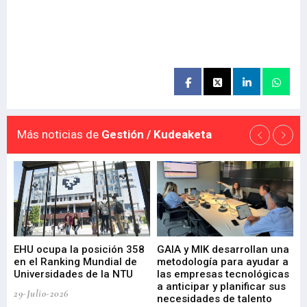
Más noticias de
Gestión / Kudeaketa
EHU ocupa la posición 358
GAIA y MIK desarrollan una
De
en el Ranking Mundial de
metodología para ayudar a
Fu
a
Universidades de la NTU
las empresas tecnológicas
nu
a anticipar y planificar sus
ac
29-Julio-2026
necesidades de talento
cr