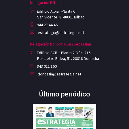
Delegación Bilbao
Edificio Albia I-Planta 6
San Vicente, 8. 48001 Bilbao
944 27 44 46
estrategia@estrategia.net
Delegación Donostia-San Sebastian
Edificio ACB – Planta 2 Ofic. 216
Portuetxe Bidea, 51. 20018 Donostia
943 011 160
donostia@estrategia.net
Último periódico