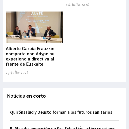
de
28-Julio-2026
22-
Alberto García Erauzkin
comparte con Adype su
BI
experiencia directiva al
pr
frente de Euskaltel
en
23-Julio-2026
21-
Noticias
en corto
Quirónsalud y Deusto forman a los futuros sanitarios
El Plan de Innovación de San Sebastián activa su primer