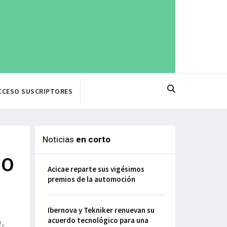
CCESO SUSCRIPTORES
Noticias
en corto
DO
Acicae reparte sus vigésimos
premios de la automoción
Ibernova y Tekniker renuevan su
acuerdo tecnológico para una
e,