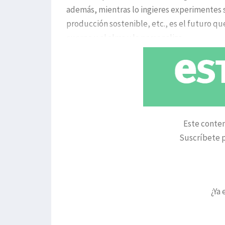
además, mientras lo ingieres experimentes s
producción sostenible, etc., es el futuro qu
cuerpo y el alma y la personaliza
Este conten
Suscríbete p
¿Ya 