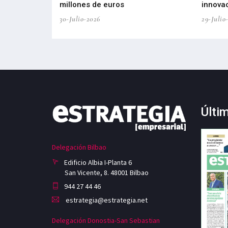
ricas del futuro
millones de euros
innovac
30-Julio-2026
29-Julio
Últi
Delegación Bilbao
Edificio Albia I-Planta 6
San Vicente, 8. 48001 Bilbao
944 27 44 46
estrategia@estrategia.net
Delegación Donostia-San Sebastian