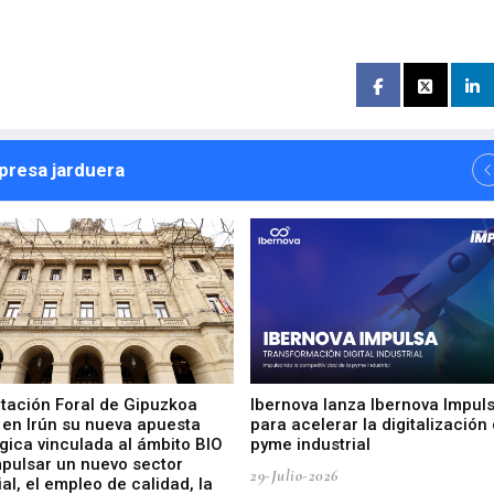
npresa jarduera
utación Foral de Gipuzkoa
Ibernova lanza Ibernova Impul
 en Irún su nueva apuesta
para acelerar la digitalización 
gica vinculada al ámbito BIO
pyme industrial
mpulsar un nuevo sector
29-Julio-2026
ial, el empleo de calidad, la