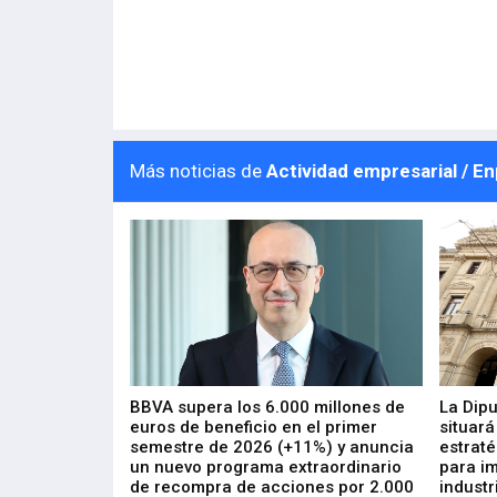
Más noticias de
Actividad empresarial / E
 los nuevos
BBVA supera los 6.000 millones de
La Dip
s de ZIV que, en
euros de beneficio en el primer
situará
de inversión
semestre de 2026 (+11%) y anuncia
estraté
, busca impulsar
un nuevo programa extraordinario
para i
 tecnología
de recompra de acciones por 2.000
industr