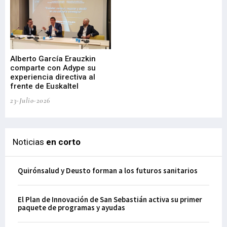
Alberto García Erauzkin
comparte con Adype su
BI
experiencia directiva al
pr
frente de Euskaltel
en
23-Julio-2026
21-
Noticias
en corto
Quirónsalud y Deusto forman a los futuros sanitarios
El Plan de Innovación de San Sebastián activa su primer
paquete de programas y ayudas