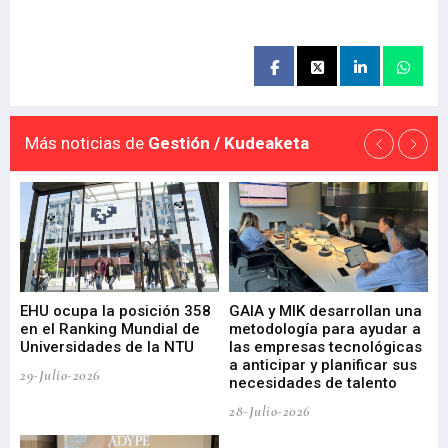
Más noticias de
Gestión / Kudeaketa
EHU ocupa la posición 358
GAIA y MIK desarrollan una
De
en el Ranking Mundial de
metodología para ayudar a
Fu
a
Universidades de la NTU
las empresas tecnológicas
nu
a anticipar y planificar sus
ac
29-Julio-2026
necesidades de talento
cr
de
28-Julio-2026
22-