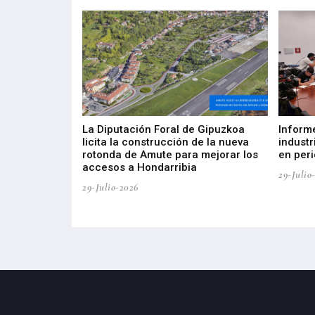
del Barómetro
La Diputación Foral de Gipuzkoa
Inform
a del tejido
licita la construcción de la nueva
industr
aia
rotonda de Amute para mejorar los
en peri
accesos a Hondarribia
29-Julio
29-Julio-2026