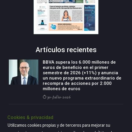
Artículos recientes
BBVA supera los 6.000 millones de
euros de beneficio en el primer
semestre de 2026 (+11%) y anuncia
un nuevo programa extraordinario de
recompra de acciones por 2.000
millones de euros
30-Julio-2026
BBVA acelera el crecimiento de su
negocio agro con un modelo global
Cookies & privacidad
de especialización presente en siete
Utilizamos cookies propias y de terceros para mejorar su
países