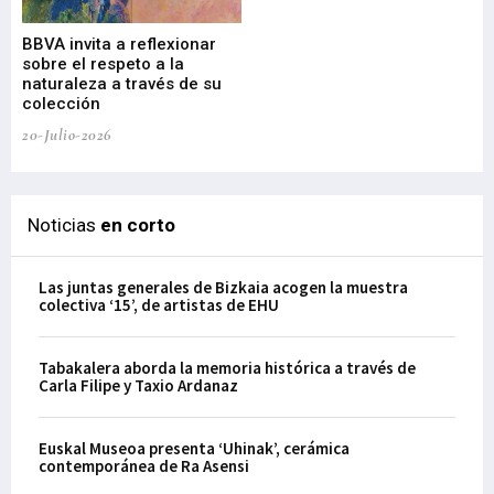
Gu
BBVA invita a reflexionar
mu
sobre el respeto a la
an
naturaleza a través de su
03-
colección
20-Julio-2026
Noticias
en corto
Las juntas generales de Bizkaia acogen la muestra
colectiva ‘15’, de artistas de EHU
Tabakalera aborda la memoria histórica a través de
Carla Filipe y Taxio Ardanaz
Euskal Museoa presenta ‘Uhinak’, cerámica
contemporánea de Ra Asensi