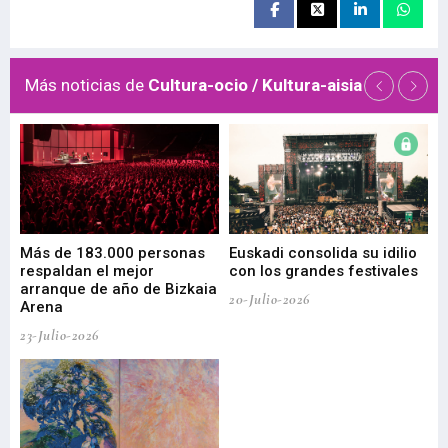
Más noticias de
Cultura-ocio / Kultura-aisia
 de
Más de 183.000 personas
Euskadi consolida su idilio
Te
respaldan el mejor
con los grandes festivales
co
arranque de año de Bizkaia
de
20-Julio-2026
Arena
20-
23-Julio-2026