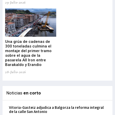
29-Julio-2026
23-
Una grúa de cadenas de
La
300 toneladas culmina el
Ba
montaje del primer tramo
res
sobre el agua de la
em
pasarela All Iron entre
21-
Barakaldo y Erandio
28-Julio-2026
Noticias
en corto
Vitoria-Gasteiz adjudica a Balgorza la reforma integral
de la calle San Antonio