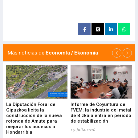
Más noticias de
Economía / Ekonomia
La Diputación Foral de
Informe de Coyuntura de
Ar
ral
Gipuzkoa licita la
FVEM: la industria del metal
ur
construcción de la nueva
de Bizkaia entra en periodo
co
rotonda de Amute para
de estabilización
edi
mejorar los accesos a
pa
29-Julio-2026
Hondarribia
Cy