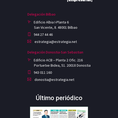
Delegación Bilbao
Edificio Albia I-Planta 6
San Vicente, 8. 48001 Bilbao
944 27 44 46
estrategia@estrategia.net
Delegación Donostia-San Sebastian
Edificio ACB – Planta 2 Ofic. 216
Portuetxe Bidea, 51. 20018 Donostia
943 011 160
donostia@estrategia.net
Último periódico