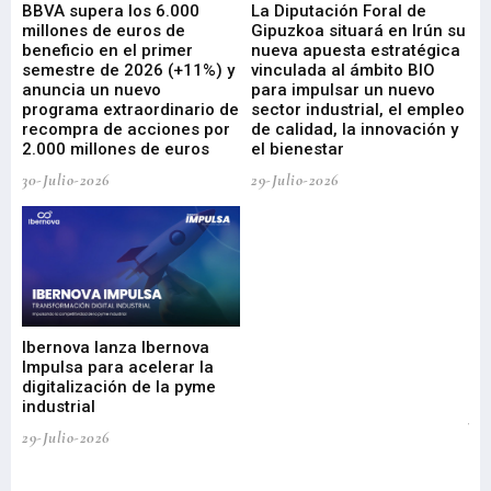
e
BBVA supera los 6.000
La Diputación Foral de
En
millones de euros de
Gipuzkoa situará en Irún su
em
beneficio en el primer
nueva apuesta estratégica
de
ad
semestre de 2026 (+11%) y
vinculada al ámbito BIO
En
anuncia un nuevo
para impulsar un nuevo
En
programa extraordinario de
sector industrial, el empleo
29-
recompra de acciones por
de calidad, la innovación y
2.000 millones de euros
el bienestar
30-Julio-2026
29-Julio-2026
Mi
nu
di
Ibernova lanza Ibernova
ma
Impulsa para acelerar la
in
digitalización de la pyme
mi
industrial
de
te
29-Julio-2026
el
29-