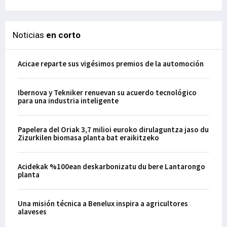
Noticias
en corto
Acicae reparte sus vigésimos premios de la automoción
Ibernova y Tekniker renuevan su acuerdo tecnológico
para una industria inteligente
Papelera del Oriak 3,7 milioi euroko dirulaguntza jaso du
Zizurkilen biomasa planta bat eraikitzeko
Acidekak %100ean deskarbonizatu du bere Lantarongo
planta
Una misión técnica a Benelux inspira a agricultores
alaveses