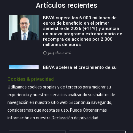
Artículos recientes
BBVA supera los 6.000 millones de
euros de beneficio en el primer
semestre de 2026 (+11%) y anuncia
un nuevo programa extraordinario de
recompra de acciones por 2.000
millones de euros
30-Julio-2026
BBVA acelera el crecimiento de su
negocio agro con un modelo global
de especialización presente en siete
Cookies & privacidad
países
Utilizamos cookies propias y de terceros para mejorar su
29-Julio-2026
experiencia y nuestros servicios analizando sus hábitos de
navegación en nuestro sitio web. Si continúa navegando,
consideramos que acepta su uso. Puede Obtener más
información en nuestra
Declaración de privacidad
.
Copyright@2026 Estrategia Empresarial
Privacidad
Aviso legal
Política de cookies
Contacto
RSS