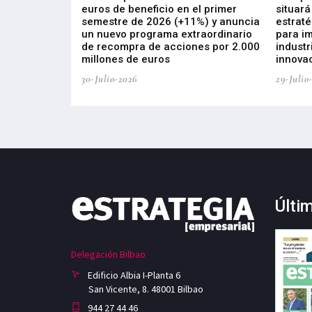
s de ZIV que, en
euros de beneficio en el primer
situará
de inversión
semestre de 2026 (+11%) y anuncia
estraté
, busca impulsar
un nuevo programa extraordinario
para i
 tecnología
de recompra de acciones por 2.000
industr
ricas del futuro
millones de euros
innovac
30-Julio-2026
29-Julio
Últi
Delegación Bilbao
Edificio Albia I-Planta 6
San Vicente, 8. 48001 Bilbao
944 27 44 46