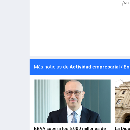
¿Ya 
Más noticias de
Actividad empresarial / E
 los nuevos
BBVA supera los 6.000 millones de
La Dip