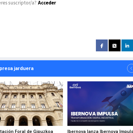
eres suscriptor/a?
Acceder
npresa jarduera
utación Foral de Gipuzkoa
Ibernova lanza Ibernova Impul