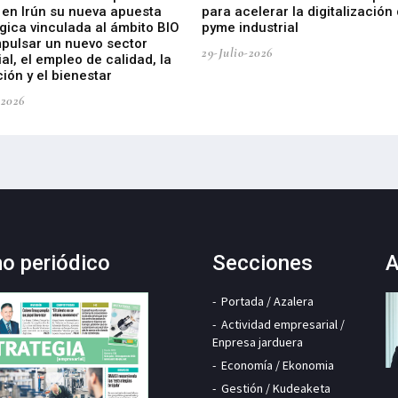
 en Irún su nueva apuesta
para acelerar la digitalización 
gica vinculada al ámbito BIO
pyme industrial
mpulsar un nuevo sector
29-Julio-2026
ial, el empleo de calidad, la
ión y el bienestar
-2026
mo periódico
Secciones
A
Portada / Azalera
Actividad empresarial /
Enpresa jarduera
Economía / Ekonomia
Gestión / Kudeaketa