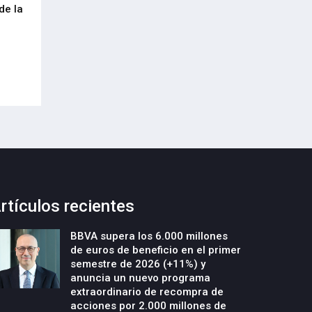
de la
cumplimiento del Reglamento
centenar de inte
Europeo de Envases y Residuos de
garantizar la con
Envases (PPWR)
29-Julio-2026
29-Julio-2026
rtículos recientes
BBVA supera los 6.000 millones
de euros de beneficio en el primer
semestre de 2026 (+11%) y
anuncia un nuevo programa
extraordinario de recompra de
acciones por 2.000 millones de