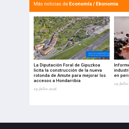
Más noticias de
Economía / Ekonomia
del Barómetro
La Diputación Foral de Gipuzkoa
Inform
a del tejido
licita la construcción de la nueva
industr
aia
rotonda de Amute para mejorar los
en peri
accesos a Hondarribia
29-Julio
29-Julio-2026