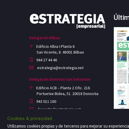
Últi
Delegación Bilbao
Edificio Albia I-Planta 6
San Vicente, 8. 48001 Bilbao
944 27 44 46
estrategia@estrategia.net
Delegación Donostia-San Sebastian
Edificio ACB – Planta 2 Ofic. 216
Portuetxe Bidea, 51. 20018 Donostia
943 011 160
donostia@estrategia.net
Cookies & privacidad
Utilizamos cookies propias y de terceros para mejorar su experienci