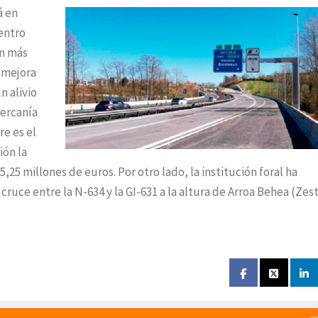
á en
Centro
ón más
 mejora
n alivio
cercanía
re es el
ión la
,25 millones de euros. Por otro lado, la institución foral ha
ruce entre la N-634 y la GI-631 a la altura de Arroa Behea (Zest