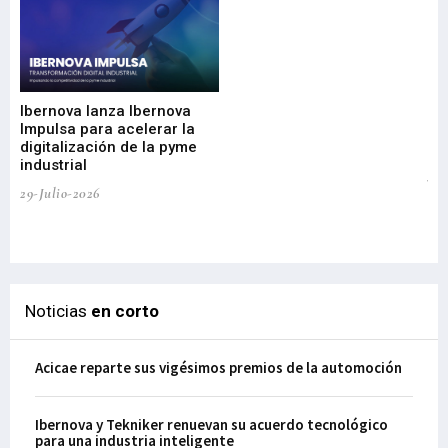
Mi
nu
di
Ibernova lanza Ibernova
ma
Impulsa para acelerar la
in
digitalización de la pyme
mi
industrial
de
te
29-Julio-2026
el
29-
Noticias
en corto
Acicae reparte sus vigésimos premios de la automoción
Ibernova y Tekniker renuevan su acuerdo tecnológico
para una industria inteligente