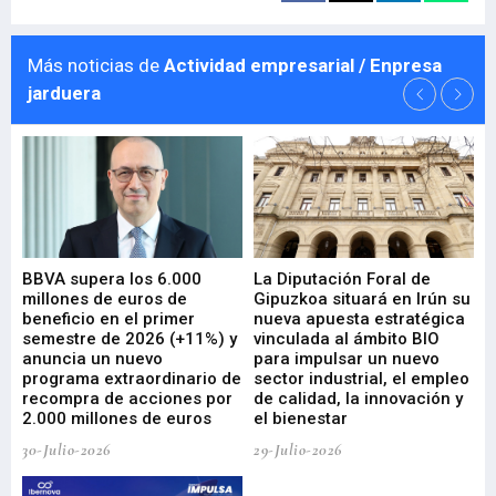
Más noticias de
Actividad empresarial / Enpresa
jarduera
e
BBVA supera los 6.000
La Diputación Foral de
En
millones de euros de
Gipuzkoa situará en Irún su
em
beneficio en el primer
nueva apuesta estratégica
de
ad
semestre de 2026 (+11%) y
vinculada al ámbito BIO
En
anuncia un nuevo
para impulsar un nuevo
En
programa extraordinario de
sector industrial, el empleo
29-
recompra de acciones por
de calidad, la innovación y
2.000 millones de euros
el bienestar
30-Julio-2026
29-Julio-2026