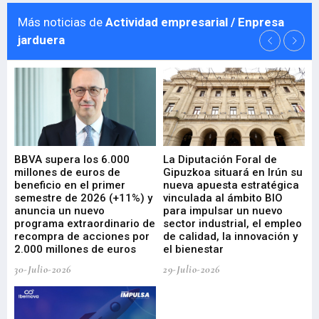
Más noticias de
Actividad empresarial / Enpresa
jarduera
e
BBVA supera los 6.000
La Diputación Foral de
En
millones de euros de
Gipuzkoa situará en Irún su
em
beneficio en el primer
nueva apuesta estratégica
de
ad
semestre de 2026 (+11%) y
vinculada al ámbito BIO
En
anuncia un nuevo
para impulsar un nuevo
En
programa extraordinario de
sector industrial, el empleo
29-
recompra de acciones por
de calidad, la innovación y
2.000 millones de euros
el bienestar
30-Julio-2026
29-Julio-2026