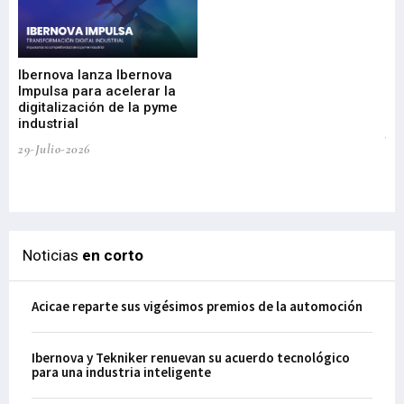
Mi
nu
di
Ibernova lanza Ibernova
ma
Impulsa para acelerar la
in
digitalización de la pyme
mi
industrial
de
te
29-Julio-2026
el
29-
Noticias
en corto
Acicae reparte sus vigésimos premios de la automoción
Ibernova y Tekniker renuevan su acuerdo tecnológico
para una industria inteligente