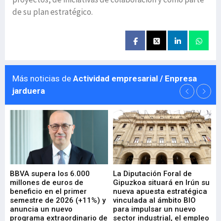
de su plan estratégico.
Más noticias de
Actividad empresarial / Enpresa
jarduera
e
BBVA supera los 6.000
La Diputación Foral de
En
millones de euros de
Gipuzkoa situará en Irún su
em
beneficio en el primer
nueva apuesta estratégica
de
ad
semestre de 2026 (+11%) y
vinculada al ámbito BIO
En
anuncia un nuevo
para impulsar un nuevo
En
programa extraordinario de
sector industrial, el empleo