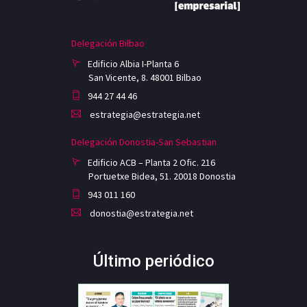
Delegación Bilbao
Edificio Albia I-Planta 6
San Vicente, 8. 48001 Bilbao
944 27 44 46
estrategia@estrategia.net
Delegación Donostia-San Sebastian
Edificio ACB – Planta 2 Ofic. 216
Portuetxe Bidea, 51. 20018 Donostia
943 011 160
donostia@estrategia.net
Último periódico