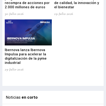
29-
recompra de acciones por
de calidad, la innovación y
2.000 millones de euros
el bienestar
30-Julio-2026
29-Julio-2026
Mi
nu
di
Ibernova lanza Ibernova
ma
Impulsa para acelerar la
in
digitalización de la pyme
mi
industrial
de
te
29-Julio-2026
el
29-
Noticias
en corto