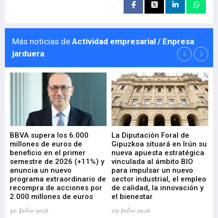
Más noticias de
Actividad empresarial / Enpresa
jarduera
e
BBVA supera los 6.000
La Diputación Foral de
En
millones de euros de
Gipuzkoa situará en Irún su
em
beneficio en el primer
nueva apuesta estratégica
de
ad
semestre de 2026 (+11%) y
vinculada al ámbito BIO
En
anuncia un nuevo
para impulsar un nuevo
En
programa extraordinario de
sector industrial, el empleo
29-
recompra de acciones por
de calidad, la innovación y
2.000 millones de euros
el bienestar
30-Julio-2026
29-Julio-2026