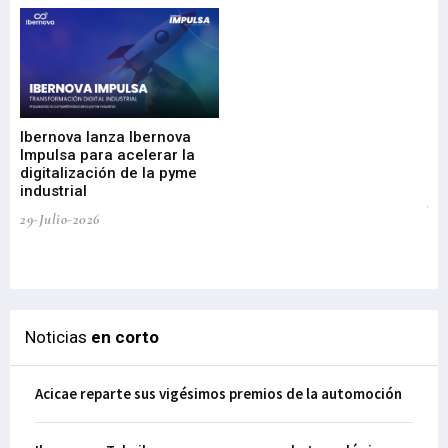
Mi
nu
di
Ibernova lanza Ibernova
ma
Impulsa para acelerar la
in
digitalización de la pyme
mi
industrial
de
te
29-Julio-2026
el
29-
Noticias
en corto
Acicae reparte sus vigésimos premios de la automoción