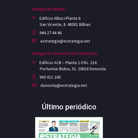
Delegación Bilbao
Edificio Albia I-Planta 6
San Vicente, 8. 48001 Bilbao
944 27 44 46
estrategia@estrategia.net
Delegación Donostia-San Sebastian
Edificio ACB – Planta 2 Ofic. 216
Portuetxe Bidea, 51. 20018 Donostia
943 011 160
donostia@estrategia.net
Último periódico