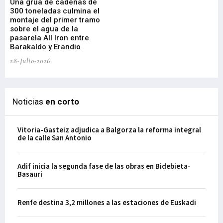
Una grúa de cadenas de
La
300 toneladas culmina el
Ba
montaje del primer tramo
res
sobre el agua de la
em
pasarela All Iron entre
21-
Barakaldo y Erandio
28-Julio-2026
Noticias
en corto
Vitoria-Gasteiz adjudica a Balgorza la reforma integral
de la calle San Antonio
Adif inicia la segunda fase de las obras en Bidebieta-
Basauri
Renfe destina 3,2 millones a las estaciones de Euskadi