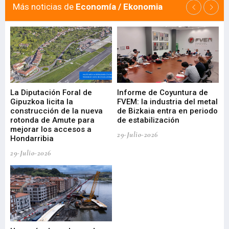
Más noticias de
Economía / Ekonomia
La Diputación Foral de
Informe de Coyuntura de
Ar
ral
Gipuzkoa licita la
FVEM: la industria del metal
ur
construcción de la nueva
de Bizkaia entra en periodo
co
rotonda de Amute para
de estabilización
edi
mejorar los accesos a
pa
29-Julio-2026
Hondarribia
Cy
29-Julio-2026
23-