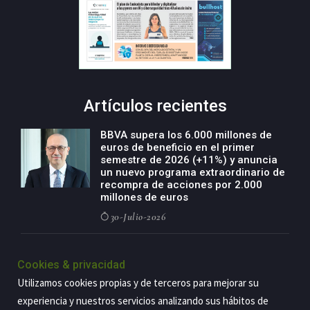
Artículos recientes
BBVA supera los 6.000 millones de
euros de beneficio en el primer
semestre de 2026 (+11%) y anuncia
un nuevo programa extraordinario de
recompra de acciones por 2.000
millones de euros
30-Julio-2026
BBVA acelera el crecimiento de su
negocio agro con un modelo global
Cookies & privacidad
de especialización presente en siete
Utilizamos cookies propias y de terceros para mejorar su
países
experiencia y nuestros servicios analizando sus hábitos de
29-Julio-2026