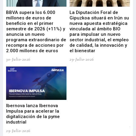
e
BBVA supera los 6.000
La Diputación Foral de
En
millones de euros de
Gipuzkoa situará en Irún su
em
beneficio en el primer
nueva apuesta estratégica
de
ad
semestre de 2026 (+11%) y
vinculada al ámbito BIO
En
anuncia un nuevo
para impulsar un nuevo
En
programa extraordinario de
sector industrial, el empleo
29-
recompra de acciones por
de calidad, la innovación y
2.000 millones de euros
el bienestar
30-Julio-2026
29-Julio-2026
Mi
nu
di
Ibernova lanza Ibernova
ma
Impulsa para acelerar la
in
digitalización de la pyme
mi
industrial
de
te
29-Julio-2026
el