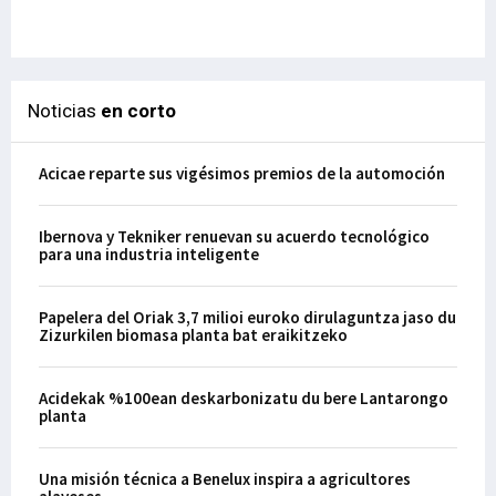
29-
Noticias
en corto
Acicae reparte sus vigésimos premios de la automoción
Ibernova y Tekniker renuevan su acuerdo tecnológico
para una industria inteligente
Papelera del Oriak 3,7 milioi euroko dirulaguntza jaso du
Zizurkilen biomasa planta bat eraikitzeko
Acidekak %100ean deskarbonizatu du bere Lantarongo
planta
Una misión técnica a Benelux inspira a agricultores