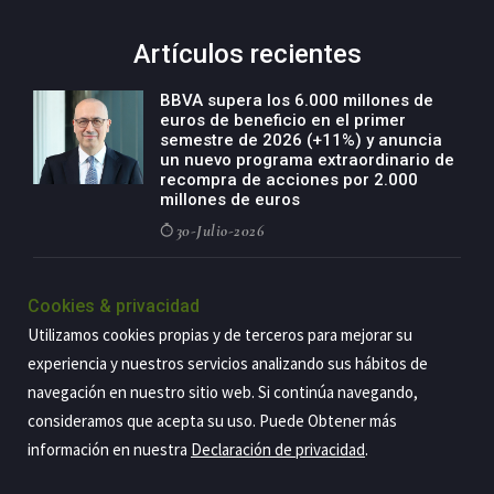
Artículos recientes
BBVA supera los 6.000 millones de
euros de beneficio en el primer
semestre de 2026 (+11%) y anuncia
un nuevo programa extraordinario de
recompra de acciones por 2.000
millones de euros
30-Julio-2026
BBVA acelera el crecimiento de su
negocio agro con un modelo global
Cookies & privacidad
de especialización presente en siete
Utilizamos cookies propias y de terceros para mejorar su
países
experiencia y nuestros servicios analizando sus hábitos de
29-Julio-2026
navegación en nuestro sitio web. Si continúa navegando,
consideramos que acepta su uso. Puede Obtener más
información en nuestra
Declaración de privacidad
.
Copyright@2026 Estrategia Empresarial