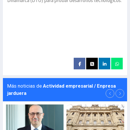
Dinamarca (DTU) para probar desarrollos tecnológicos.
Más noticias de
Actividad empresarial / Enpresa
jarduera