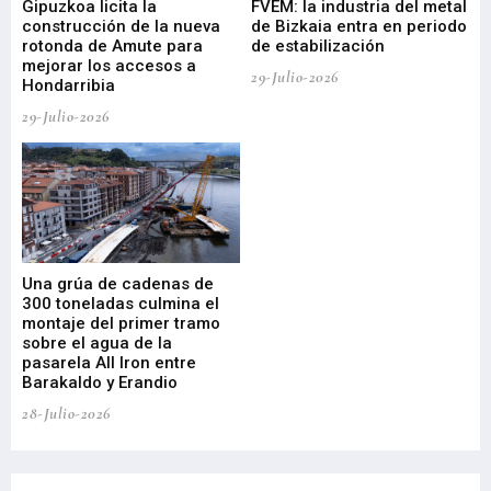
ral
Gipuzkoa licita la
FVEM: la industria del metal
ur
construcción de la nueva
de Bizkaia entra en periodo
co
rotonda de Amute para
de estabilización
edi
mejorar los accesos a
pa
29-Julio-2026
Hondarribia
Cy
29-Julio-2026
23-
Una grúa de cadenas de
La
300 toneladas culmina el
Ba
montaje del primer tramo
res
sobre el agua de la
em
pasarela All Iron entre
21-
Barakaldo y Erandio
28-Julio-2026