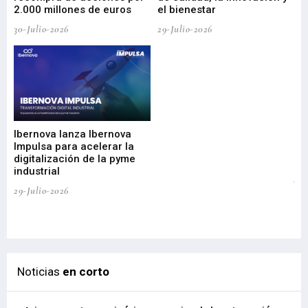
2.000 millones de euros
el bienestar
30-Julio-2026
29-Julio-2026
Mi
nu
di
Ibernova lanza Ibernova
ma
Impulsa para acelerar la
in
digitalización de la pyme
mi
industrial
de
te
29-Julio-2026
el
29-
Noticias
en corto