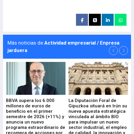
Más noticias de
Actividad empresarial / Enpresa
jarduera
e
BBVA supera los 6.000
La Diputación Foral de
En
millones de euros de
Gipuzkoa situará en Irún su
em
beneficio en el primer
nueva apuesta estratégica
de
ad
semestre de 2026 (+11%) y
vinculada al ámbito BIO
En
anuncia un nuevo
para impulsar un nuevo
En
programa extraordinario de
sector industrial, el empleo
29-
recompra de acciones por
de calidad, la innovación y