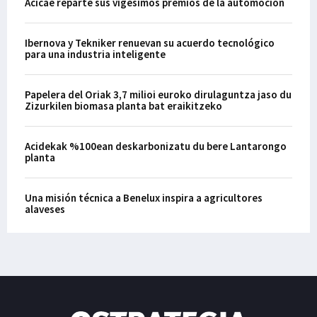
Acicae reparte sus vigésimos premios de la automoción
Ibernova y Tekniker renuevan su acuerdo tecnológico
para una industria inteligente
Papelera del Oriak 3,7 milioi euroko dirulaguntza jaso du
Zizurkilen biomasa planta bat eraikitzeko
Acidekak %100ean deskarbonizatu du bere Lantarongo
planta
Una misión técnica a Benelux inspira a agricultores
alaveses