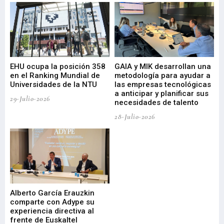
EHU ocupa la posición 358
GAIA y MIK desarrollan una
De
en el Ranking Mundial de
metodología para ayudar a
Fu
a
Universidades de la NTU
las empresas tecnológicas
nu
a anticipar y planificar sus
ac
29-Julio-2026
necesidades de talento
cr
de
28-Julio-2026
22-
Alberto García Erauzkin
comparte con Adype su
BI
experiencia directiva al
pr
frente de Euskaltel
en