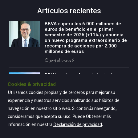
Artículos recientes
BBVA supera los 6.000 millones de
euros de beneficio en el primer
semestre de 2026 (+11%) y anuncia
un nuevo programa extraordinario de
recompra de acciones por 2.000
millones de euros
30-Julio-2026
BBVA acelera el crecimiento de su
negocio agro con un modelo global
Cookies & privacidad
de especialización presente en siete
países
Utilizamos cookies propias y de terceros para mejorar su
experiencia y nuestros servicios analizando sus hábitos de
29-Julio-2026
navegación en nuestro sitio web. Si continúa navegando,
consideramos que acepta su uso. Puede Obtener más
información en nuestra
Declaración de privacidad
.
Copyright@2026 Estrategia Empresarial