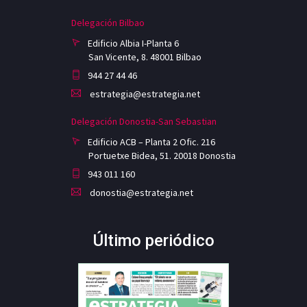
Delegación Bilbao
Edificio Albia I-Planta 6
San Vicente, 8. 48001 Bilbao
944 27 44 46
estrategia@estrategia.net
Delegación Donostia-San Sebastian
Edificio ACB – Planta 2 Ofic. 216
Portuetxe Bidea, 51. 20018 Donostia
943 011 160
donostia@estrategia.net
Último periódico