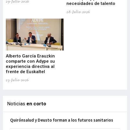
29-Julio-2026
necesidades de talento
cr
de
28-Julio-2026
22-
Alberto García Erauzkin
comparte con Adype su
BI
experiencia directiva al
pr
frente de Euskaltel
en
23-Julio-2026
21-
Noticias
en corto
Quirónsalud y Deusto forman a los futuros sanitarios