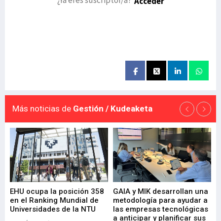
Acceder
Más noticias de
Gestión / Kudeaketa
EHU ocupa la posición 358
GAIA y MIK desarrollan una
De
en el Ranking Mundial de
metodología para ayudar a
Fu
a
Universidades de la NTU
las empresas tecnológicas
nu
a anticipar y planificar sus
ac