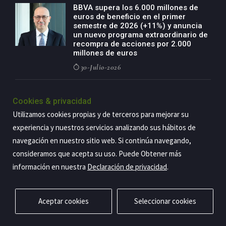
BBVA supera los 6.000 millones de
euros de beneficio en el primer
semestre de 2026 (+11%) y anuncia
un nuevo programa extraordinario de
recompra de acciones por 2.000
millones de euros
30-Julio-2026
BBVA acelera el crecimiento de su
negocio agro con un modelo global
Cookies & privacidad
de especialización presente en siete
Utilizamos cookies propias y de terceros para mejorar su
países
experiencia y nuestros servicios analizando sus hábitos de
29-Julio-2026
navegación en nuestro sitio web. Si continúa navegando,
consideramos que acepta su uso. Puede Obtener más
información en nuestra
Declaración de privacidad
.
Copyright@2026 Estrategia Empresarial
Privacidad
Aviso legal
Política de cookies
Contacto
RSS
Aceptar cookies
Seleccionar cookies