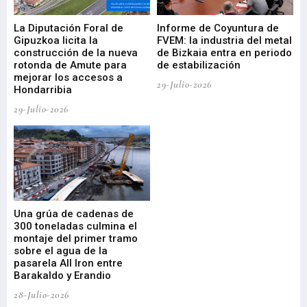
La Diputación Foral de
Informe de Coyuntura de
Ar
ral
Gipuzkoa licita la
FVEM: la industria del metal
ur
construcción de la nueva
de Bizkaia entra en periodo
co
rotonda de Amute para
de estabilización
edi
mejorar los accesos a
pa
29-Julio-2026
Hondarribia
Cy
29-Julio-2026
23-
Una grúa de cadenas de
La
300 toneladas culmina el
Ba
montaje del primer tramo
res
sobre el agua de la
em
pasarela All Iron entre
21-
Barakaldo y Erandio
28-Julio-2026