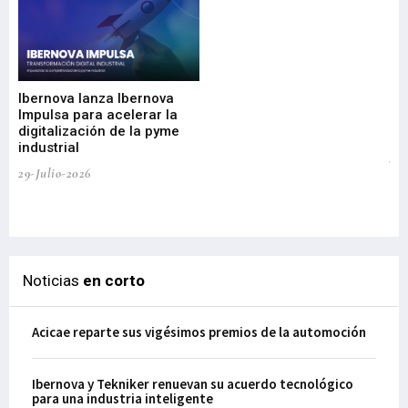
Mi
nu
di
Ibernova lanza Ibernova
ma
Impulsa para acelerar la
in
digitalización de la pyme
mi
industrial
de
te
29-Julio-2026
el
29-
Noticias
en corto
Acicae reparte sus vigésimos premios de la automoción
Ibernova y Tekniker renuevan su acuerdo tecnológico
para una industria inteligente