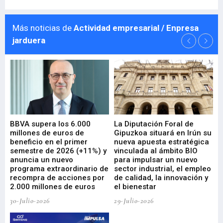
Más noticias de
Actividad empresarial / Enpresa
jarduera
e
BBVA supera los 6.000
La Diputación Foral de
En
millones de euros de
Gipuzkoa situará en Irún su
em
beneficio en el primer
nueva apuesta estratégica
de
ad
semestre de 2026 (+11%) y
vinculada al ámbito BIO
En
anuncia un nuevo
para impulsar un nuevo
En
programa extraordinario de
sector industrial, el empleo
29-
recompra de acciones por
de calidad, la innovación y
2.000 millones de euros
el bienestar
30-Julio-2026
29-Julio-2026