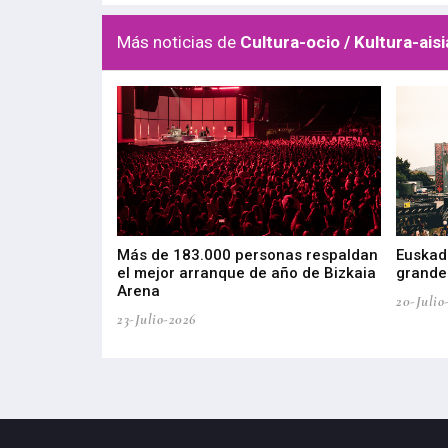
Más noticias de
Cultura-ocio / Kultura-aisi
las muestras de
Más de 183.000 personas respaldan
Euskadi
el mejor arranque de año de Bizkaia
grandes
Arena
20-Julio
23-Julio-2026