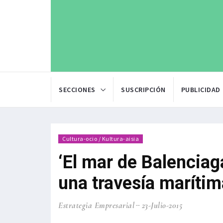
SECCIONES
SUSCRIPCIÓN
PUBLICIDAD
Cultura-ocio / Kultura-aisia
‘El mar de Balenciag
una travesía maríti
Estrategia Empresarial
23-Julio-2015