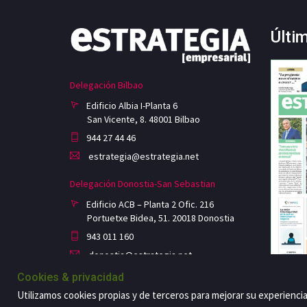
Últi
Delegación Bilbao
Edificio Albia I-Planta 6
San Vicente, 8. 48001 Bilbao
944 27 44 46
estrategia@estrategia.net
Delegación Donostia-San Sebastian
Edificio ACB – Planta 2 Ofic. 216
Portuetxe Bidea, 51. 20018 Donostia
943 011 160
donostia@estrategia.net
Cookies & privacidad
Utilizamos cookies propias y de terceros para mejorar su experienci