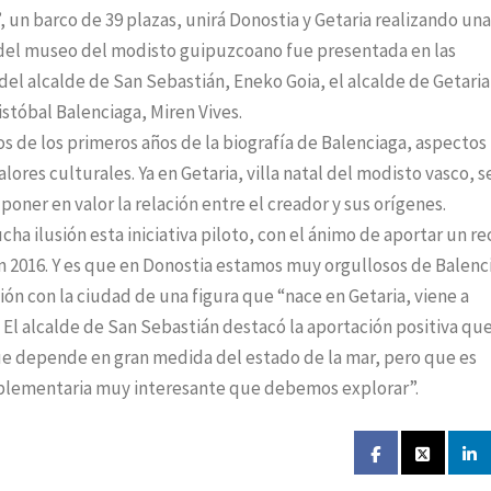
’, un barco de 39 plazas, unirá Donostia y Getaria realizando una
to del museo del modisto guipuzcoano fue presentada en las
del alcalde de San Sebastián, Eneko Goia, el alcalde de Getaria
istóbal Balenciaga, Miren Vives.
s de los primeros años de la biografía de Balenciaga, aspectos
lores culturales. Ya en Getaria, villa natal del modisto vasco, s
ner en valor la relación entre el creador y sus orígenes.
 ilusión esta iniciativa piloto, con el ánimo de aportar un re
en 2016. Y es que en Donostia estamos muy orgullosos de Balenc
ión con la ciudad de una figura que “nace en Getaria, viene a
 El alcalde de San Sebastián destacó la aportación positiva qu
que depende en gran medida del estado de la mar, pero que es
plementaria muy interesante que debemos explorar”.