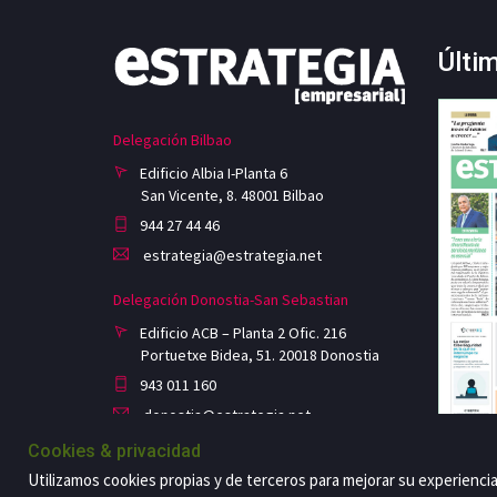
Últi
Delegación Bilbao
Edificio Albia I-Planta 6
San Vicente, 8. 48001 Bilbao
944 27 44 46
estrategia@estrategia.net
Delegación Donostia-San Sebastian
Edificio ACB – Planta 2 Ofic. 216
Portuetxe Bidea, 51. 20018 Donostia
943 011 160
donostia@estrategia.net
Cookies & privacidad
Utilizamos cookies propias y de terceros para mejorar su experienci