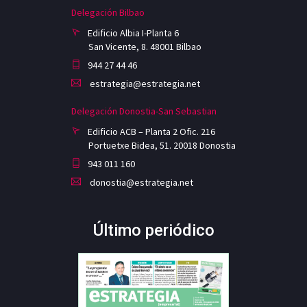
Delegación Bilbao
Edificio Albia I-Planta 6
San Vicente, 8. 48001 Bilbao
944 27 44 46
estrategia@estrategia.net
Delegación Donostia-San Sebastian
Edificio ACB – Planta 2 Ofic. 216
Portuetxe Bidea, 51. 20018 Donostia
943 011 160
donostia@estrategia.net
Último periódico