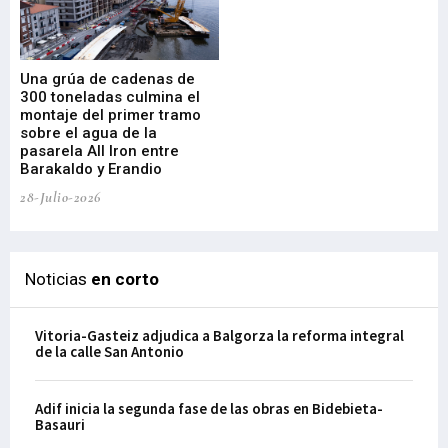
Una grúa de cadenas de
La
300 toneladas culmina el
Ba
montaje del primer tramo
res
sobre el agua de la
em
pasarela All Iron entre
21-
Barakaldo y Erandio
28-Julio-2026
Noticias
en corto
Vitoria-Gasteiz adjudica a Balgorza la reforma integral
de la calle San Antonio
Adif inicia la segunda fase de las obras en Bidebieta-
Basauri