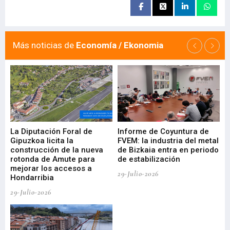
Más noticias de
Economía / Ekonomia
La Diputación Foral de
Informe de Coyuntura de
Ar
ral
Gipuzkoa licita la
FVEM: la industria del metal
ur
construcción de la nueva
de Bizkaia entra en periodo
co
rotonda de Amute para
de estabilización
edi
mejorar los accesos a
pa
29-Julio-2026
Hondarribia
Cy
29-Julio-2026
23-