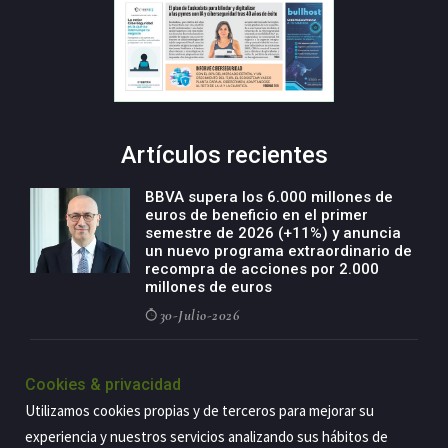
Artículos recientes
BBVA supera los 6.000 millones de
euros de beneficio en el primer
semestre de 2026 (+11%) y anuncia
un nuevo programa extraordinario de
recompra de acciones por 2.000
millones de euros
30-Julio-2026
BBVA acelera el crecimiento de su
negocio agro con un modelo global
Cookies & privacidad
de especialización presente en siete
Utilizamos cookies propias y de terceros para mejorar su
países
experiencia y nuestros servicios analizando sus hábitos de
29-Julio-2026