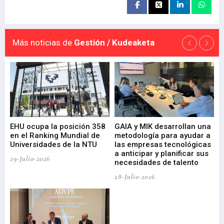
Más noticias de
Gestión / Kudeaketa
EHU ocupa la posición 358
GAIA y MIK desarrollan una
De
en el Ranking Mundial de
metodología para ayudar a
Fu
a
Universidades de la NTU
las empresas tecnológicas
nu
a anticipar y planificar sus
ac
29-Julio-2026
necesidades de talento
cr
de
28-Julio-2026
22-