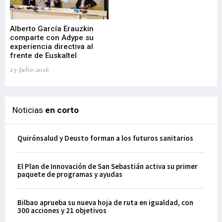
Alberto García Erauzkin
comparte con Adype su
BI
experiencia directiva al
pr
frente de Euskaltel
en
23-Julio-2026
21-
Noticias
en corto
Quirónsalud y Deusto forman a los futuros sanitarios
El Plan de Innovación de San Sebastián activa su primer
paquete de programas y ayudas
Bilbao aprueba su nueva hoja de ruta en igualdad, con
300 acciones y 21 objetivos