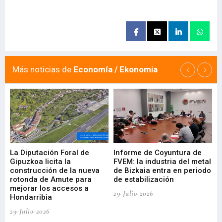
Más noticias de
Economía / Ekonomia
La Diputación Foral de
Informe de Coyuntura de
Ar
ral
Gipuzkoa licita la
FVEM: la industria del metal
ur
construcción de la nueva
de Bizkaia entra en periodo
co
rotonda de Amute para
de estabilización
edi
mejorar los accesos a
pa
29-Julio-2026
Hondarribia
Cy
29-Julio-2026
23-