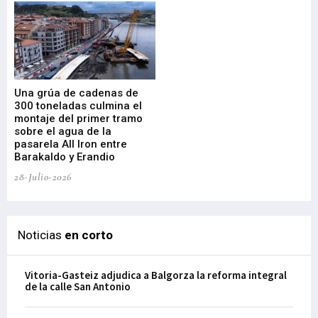
Una grúa de cadenas de
La
300 toneladas culmina el
Ba
montaje del primer tramo
res
sobre el agua de la
em
pasarela All Iron entre
21-
Barakaldo y Erandio
28-Julio-2026
Noticias
en corto
Vitoria-Gasteiz adjudica a Balgorza la reforma integral
de la calle San Antonio