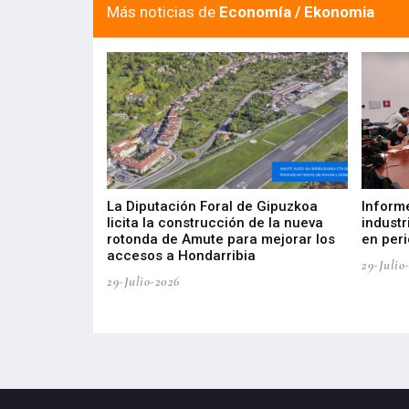
Más noticias de
Economía / Ekonomia
del Barómetro
La Diputación Foral de Gipuzkoa
Inform
a del tejido
licita la construcción de la nueva
industr
aia
rotonda de Amute para mejorar los
en peri
accesos a Hondarribia
29-Julio
29-Julio-2026