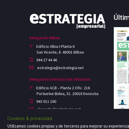
Últi
Delegación Bilbao
Edificio Albia I-Planta 6
San Vicente, 8. 48001 Bilbao
944 27 44 46
estrategia@estrategia.net
Delegación Donostia-San Sebastian
Edificio ACB – Planta 2 Ofic. 216
Portuetxe Bidea, 51. 20018 Donostia
943 011 160
donostia@estrategia.net
Cookies & privacidad
Utilizamos cookies propias y de terceros para mejorar su experienci