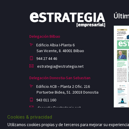
Últi
Delegación Bilbao
Edificio Albia I-Planta 6
San Vicente, 8. 48001 Bilbao
944 27 44 46
estrategia@estrategia.net
Delegación Donostia-San Sebastian
Edificio ACB – Planta 2 Ofic. 216
Portuetxe Bidea, 51. 20018 Donostia
943 011 160
donostia@estrategia.net
Cookies & privacidad
Utilizamos cookies propias y de terceros para mejorar su experienci