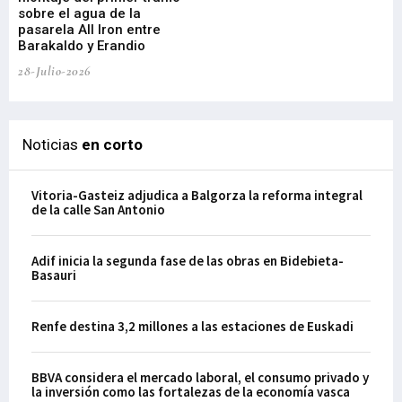
sobre el agua de la
em
pasarela All Iron entre
21-
Barakaldo y Erandio
28-Julio-2026
Noticias
en corto
Vitoria-Gasteiz adjudica a Balgorza la reforma integral
de la calle San Antonio
Adif inicia la segunda fase de las obras en Bidebieta-
Basauri
Renfe destina 3,2 millones a las estaciones de Euskadi
BBVA considera el mercado laboral, el consumo privado y
la inversión como las fortalezas de la economía vasca