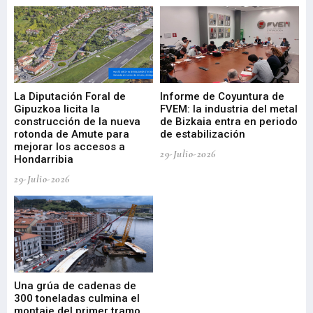
La Diputación Foral de
Informe de Coyuntura de
Ar
ral
Gipuzkoa licita la
FVEM: la industria del metal
ur
construcción de la nueva
de Bizkaia entra en periodo
co
rotonda de Amute para
de estabilización
edi
mejorar los accesos a
pa
29-Julio-2026
Hondarribia
Cy
29-Julio-2026
23-
Una grúa de cadenas de
La
300 toneladas culmina el
Ba
montaje del primer tramo
res