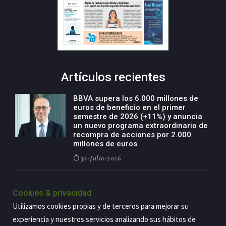
Artículos recientes
BBVA supera los 6.000 millones de
euros de beneficio en el primer
semestre de 2026 (+11%) y anuncia
un nuevo programa extraordinario de
recompra de acciones por 2.000
millones de euros
30-Julio-2026
BBVA acelera el crecimiento de su
negocio agro con un modelo global
Cookies & privacidad
de especialización presente en siete
Utilizamos cookies propias y de terceros para mejorar su
países
experiencia y nuestros servicios analizando sus hábitos de
29-Julio-2026