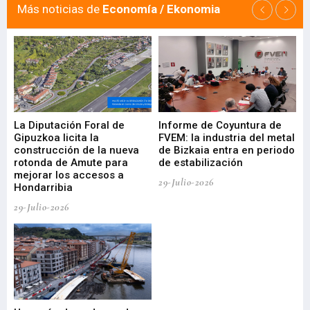
Más noticias de
Economía / Ekonomia
La Diputación Foral de
Informe de Coyuntura de
Ar
ral
Gipuzkoa licita la
FVEM: la industria del metal
ur
construcción de la nueva
de Bizkaia entra en periodo
co
rotonda de Amute para
de estabilización
edi
mejorar los accesos a
pa
29-Julio-2026
Hondarribia
Cy
29-Julio-2026
23-