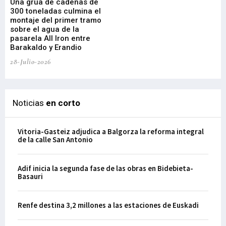
Una grúa de cadenas de
La
300 toneladas culmina el
Ba
montaje del primer tramo
res
sobre el agua de la
em
pasarela All Iron entre
21-
Barakaldo y Erandio
28-Julio-2026
Noticias
en corto
Vitoria-Gasteiz adjudica a Balgorza la reforma integral
de la calle San Antonio
Adif inicia la segunda fase de las obras en Bidebieta-
Basauri
Renfe destina 3,2 millones a las estaciones de Euskadi