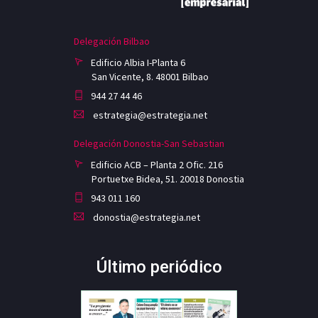
Delegación Bilbao
Edificio Albia I-Planta 6
San Vicente, 8. 48001 Bilbao
944 27 44 46
estrategia@estrategia.net
Delegación Donostia-San Sebastian
Edificio ACB – Planta 2 Ofic. 216
Portuetxe Bidea, 51. 20018 Donostia
943 011 160
donostia@estrategia.net
Último periódico