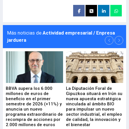
Más noticias de
Actividad empresarial / Enpresa
jarduera
e
BBVA supera los 6.000
La Diputación Foral de
En
millones de euros de
Gipuzkoa situará en Irún su
em
beneficio en el primer
nueva apuesta estratégica
de
ad
semestre de 2026 (+11%) y
vinculada al ámbito BIO
En
anuncia un nuevo
para impulsar un nuevo
En
programa extraordinario de
sector industrial, el empleo
29-
recompra de acciones por
de calidad, la innovación y
2.000 millones de euros
el bienestar