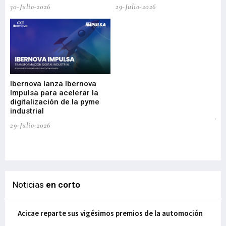
30-Julio-2026
29-Julio-2026
Mi
nu
di
Ibernova lanza Ibernova
ma
Impulsa para acelerar la
in
digitalización de la pyme
mi
industrial
de
te
29-Julio-2026
el
29-
Noticias
en corto
Acicae reparte sus vigésimos premios de la automoción