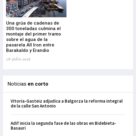
Una grúa de cadenas de
La
300 toneladas culmina el
Ba
montaje del primer tramo
res
sobre el agua de la
em
pasarela All Iron entre
21-
Barakaldo y Erandio
28-Julio-2026
Noticias
en corto
Vitoria-Gasteiz adjudica a Balgorza la reforma integral
de la calle San Antonio
Adif inicia la segunda fase de las obras en Bidebieta-
Basauri