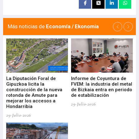
Más noticias de
Economía / Ekonomia
La Diputación Foral de
Informe de Coyuntura de
Ar
ral
Gipuzkoa licita la
FVEM: la industria del metal
ur
construcción de la nueva
de Bizkaia entra en periodo
co
rotonda de Amute para
de estabilización
edi
mejorar los accesos a
pa
29-Julio-2026
Hondarribia
Cy
29-Julio-2026
23-