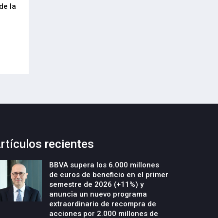
de la
cumplimiento del Reglamento
centenar de inte
Europeo de Envases y Residuos de
garantizar la con
Envases (PPWR)
29-Julio-2026
29-Julio-2026
rtículos recientes
BBVA supera los 6.000 millones
de euros de beneficio en el primer
semestre de 2026 (+11%) y
anuncia un nuevo programa
extraordinario de recompra de
acciones por 2.000 millones de