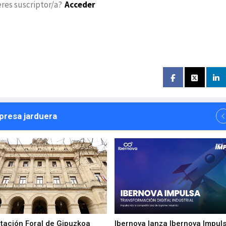
eres suscriptor/a?
Acceder
npresa jarduera
utación Foral de Gipuzkoa
Ibernova lanza Ibernova Impul