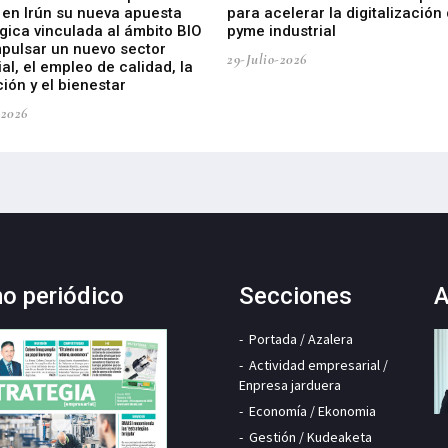
 en Irún su nueva apuesta
para acelerar la digitalización 
gica vinculada al ámbito BIO
pyme industrial
mpulsar un nuevo sector
29-Julio-2026
ial, el empleo de calidad, la
ión y el bienestar
-2026
mo periódico
Secciones
A
Portada / Azalera
Actividad empresarial /
Enpresa jarduera
Economía / Ekonomia
Gestión / Kudeaketa