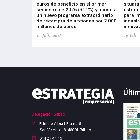
s de ZIV que, en
euros de beneficio en el primer
situará
de inversión
semestre de 2026 (+11%) y anuncia
estraté
, busca impulsar
un nuevo programa extraordinario
para i
 tecnología
de recompra de acciones por 2.000
industr
ricas del futuro
millones de euros
innovac
30-Julio-2026
29-Julio
Últi
Delegación Bilbao
Edificio Albia I-Planta 6
San Vicente, 8. 48001 Bilbao
944 27 44 46