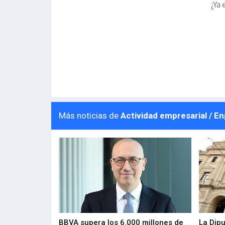
¿Ya 
Más noticias de
Actividad empresarial / E
 los nuevos
BBVA supera los 6.000 millones de
La Dip