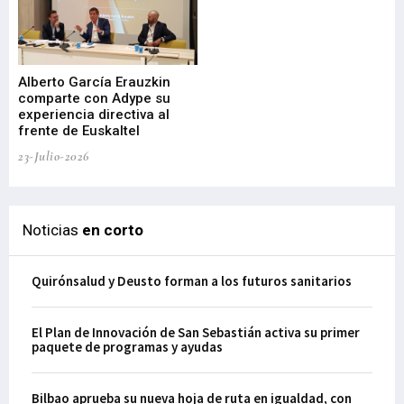
Alberto García Erauzkin
comparte con Adype su
BI
experiencia directiva al
pr
frente de Euskaltel
en
23-Julio-2026
21-
Noticias
en corto
Quirónsalud y Deusto forman a los futuros sanitarios
El Plan de Innovación de San Sebastián activa su primer
paquete de programas y ayudas
Bilbao aprueba su nueva hoja de ruta en igualdad, con