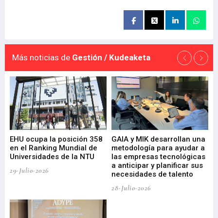
Más noticias de
Gestión / Kudeaketa
EHU ocupa la posición 358
GAIA y MIK desarrollan una
De
en el Ranking Mundial de
metodología para ayudar a
Fu
a
Universidades de la NTU
las empresas tecnológicas
nu
a anticipar y planificar sus
ac
29-Julio-2026
necesidades de talento
cr
de
28-Julio-2026
22-